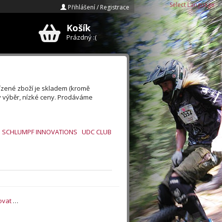
Select Language
▼
Přihlášení / Registrace
Košík
E-mail
Prázdný :(
Heslo
Zapomenuté heslo?
ízené zboží je skladem (kromě
ý výběr, nízké ceny. Prodáváme
Registrace »
SCHLUMPF INNOVATIONS
UDC CLUB
ovat
…