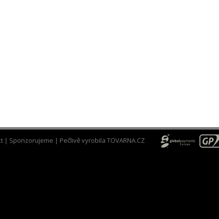
t
|
Sponzorujeme
| Pečlivě vyrobila
TOVARNA.CZ