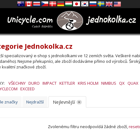
egorie Jednokolka.cz
tší specializovaný e-shop s jednokolkami ve 12 zemích světa. Veškeré nab
daného). Nejsme překupníci, ale zboží dodáváme přímo od výrobců. Širok
 kvalitní značkové zboží.
KY:
VŠECHNY
DURO
IMPACT
KETTLER
KRIS HOLM
NIMBUS
QX
QUAX
CYCLECOM
EXCEED
le značky
Nejdražší
Nejlevnější
Zvolenému filtru neodpovídá žádné zboží,
reset