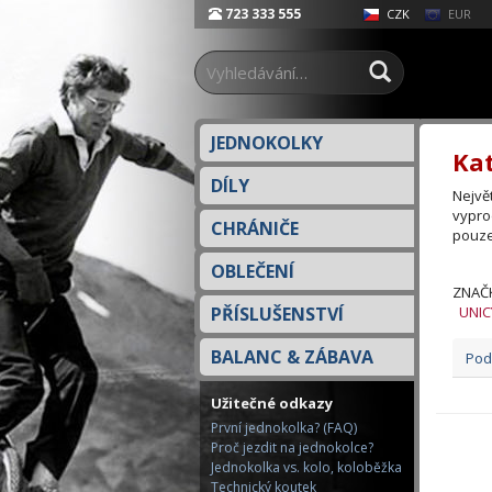
723 333 555
EUR
CZK
JEDNOKOLKY
Kat
DÍLY
Nejvě
vypro
CHRÁNIČE
pouze
OBLEČENÍ
ZNAČ
PŘÍSLUŠENSTVÍ
UNI
BALANC & ZÁBAVA
Pod
Užitečné odkazy
První jednokolka? (FAQ)
Proč jezdit na jednokolce?
Jednokolka vs. kolo, koloběžka
Technický koutek