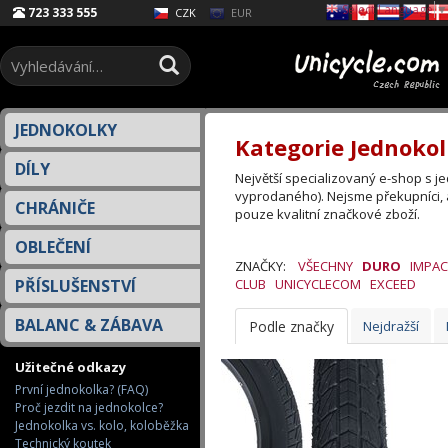
Select Language
▼
723 333 555
EUR
CZK
JEDNOKOLKY
Kategorie Jednokol
DÍLY
Největší specializovaný e-shop s 
vyprodaného). Nejsme překupníci, 
CHRÁNIČE
pouze kvalitní značkové zboží.
OBLEČENÍ
ZNAČKY:
VŠECHNY
DURO
IMPAC
PŘÍSLUŠENSTVÍ
CLUB
UNICYCLECOM
EXCEED
BALANC & ZÁBAVA
Podle značky
Nejdražší
Užitečné odkazy
První jednokolka? (FAQ)
Proč jezdit na jednokolce?
Jednokolka vs. kolo, koloběžka
Technický koutek