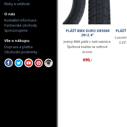
Kluby a události
O nás
Kontaktní informace
Partnerské obchody
Sponzorujeme
PLÁŠŤ BMX DURO DB5060
PLÁŠŤ
20×2.4"
Luxusní 
Vše o nákupu
Jediný BMX plášť v naší nabídce.
3.25"
Doprava a platba
Špičková kvalita na světové
Obchodní podmínky
úrovni.
690,-