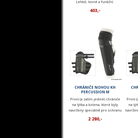
Lehké, levné a funkční.
403,-
CHRÁNIČE NOHOU KH
CH
PERCUSSION M
První (a zatím jediné) chrániče
První (
na lýtka a kolena, které byly
na lýt
navrženy speciálně pro ochranu
navržen
při jízdě na jednokolce.
při
2 280,-