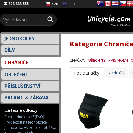
Select Language
▼
723 333 555
EUR
CZK
JEDNOKOLKY
Kategorie Chránič
DÍLY
ZNAČKY:
VŠECHNY
KRIS HOLM
CHRÁNIČE
Podle značky
Nejdražší
OBLEČENÍ
PŘÍSLUŠENSTVÍ
BALANC & ZÁBAVA
Užitečné odkazy
První jednokolka? (FAQ)
Proč jezdit na jednokolce?
Jednokolka vs. kolo, koloběžka
Technický koutek