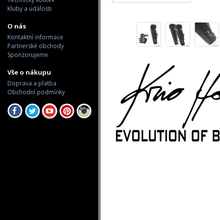
Kluby a události
O nás
Kontaktní informace
Partnerské obchody
Sponzorujeme
Vše o nákupu
Doprava a platba
Obchodní podmínky