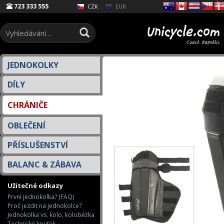
Select Language
▼
723 333 555
EUR
CZK
JEDNOKOLKY
DÍLY
CHRÁNIČE
OBLEČENÍ
PŘÍSLUŠENSTVÍ
BALANC & ZÁBAVA
Užitečné odkazy
První jednokolka? (FAQ)
Proč jezdit na jednokolce?
Jednokolka vs. kolo, koloběžka
Technický koutek