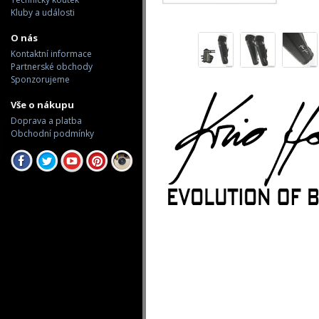
Kluby a události
O nás
Kontaktní informace
Partnerské obchody
Sponzorujeme
Vše o nákupu
Doprava a platba
Obchodní podmínky