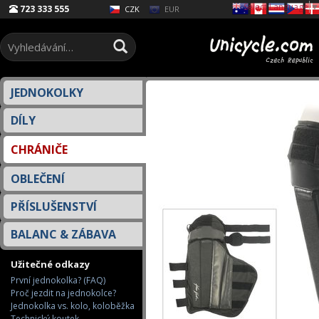
Select Language
▼
723 333 555
EUR
CZK
JEDNOKOLKY
DÍLY
CHRÁNIČE
OBLEČENÍ
PŘÍSLUŠENSTVÍ
BALANC & ZÁBAVA
Užitečné odkazy
První jednokolka? (FAQ)
Proč jezdit na jednokolce?
Jednokolka vs. kolo, koloběžka
Technický koutek