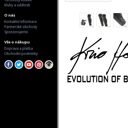
Kluby a události
O nás
Kontaktní informace
Partnerské obchody
Sponzorujeme
Vše o nákupu
Doprava a platba
Obchodní podmínky