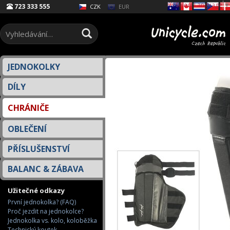
Select Language
▼
723 333 555
EUR
CZK
JEDNOKOLKY
DÍLY
CHRÁNIČE
OBLEČENÍ
PŘÍSLUŠENSTVÍ
BALANC & ZÁBAVA
Užitečné odkazy
První jednokolka? (FAQ)
Proč jezdit na jednokolce?
Jednokolka vs. kolo, koloběžka
Technický koutek