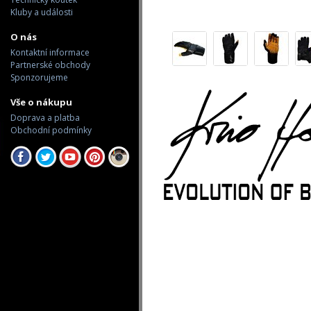
Kluby a události
O nás
Kontaktní informace
Partnerské obchody
Sponzorujeme
Vše o nákupu
Doprava a platba
Obchodní podmínky