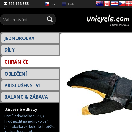
Select Language
▼
723 333 555
EUR
CZK
JEDNOKOLKY
DÍLY
CHRÁNIČE
OBLEČENÍ
PŘÍSLUŠENSTVÍ
BALANC & ZÁBAVA
Užitečné odkazy
První jednokolka? (FAQ)
Proč jezdit na jednokolce?
Jednokolka vs. kolo, koloběžka
Technický koutek