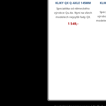
KLIKY QX Q-AXLE 145MM
KLI
Specialitka od německého
Spec
výrobce Qu-Ax. Nyní na všech
výrobc
modelech nejvyšší řady QX.
modelec
1 549,-