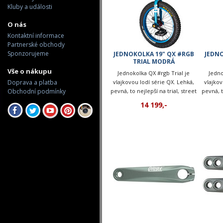
Kluby a události
O nás
Kontaktní informace
Partnerské obchody
Sponzorujeme
JEDNOKOLKA 19" QX #RGB
JEDNO
TRIAL MODRÁ
Vše o nákupu
Jednokolka QX #rgb Trial je
Jedno
Doprava a platba
vlajkovou lodí série QX. Lehká,
vlajkov
Obchodní podmínky
pevná, to nejlepší na trial, street
pevná, t
nebo flatland.
14 199,-