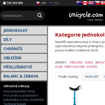
Select Language
▼
723 333 555
EUR
CZK
JEDNOKOLKY
Kategorie Jednokol
DÍLY
Největší specializovaný e-shop s 
vyprodaného). Nejsme překupníci, 
CHRÁNIČE
pouze kvalitní značkové zboží.
OBLEČENÍ
ZNAČKY:
VŠECHNY
DURO
IMPAC
PŘÍSLUŠENSTVÍ
CLUB
UNICYCLECOM
EXCEED
BALANC & ZÁBAVA
Podle značky
Nejdražší
Užitečné odkazy
První jednokolka? (FAQ)
Proč jezdit na jednokolce?
Jednokolka vs. kolo, koloběžka
Technický koutek