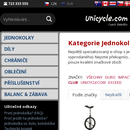
Select Language
▼
723 333 555
EUR
CZK
JEDNOKOLKY
Kategorie Jednokol
DÍLY
Největší specializovaný e-shop s 
vyprodaného). Nejsme překupníci, 
CHRÁNIČE
pouze kvalitní značkové zboží.
OBLEČENÍ
ZNAČKY:
VŠECHNY
DURO
IMPAC
PŘÍSLUŠENSTVÍ
CLUB
UNICYCLECOM
EXCEED
BALANC & ZÁBAVA
Podle značky
Nejdražší
Užitečné odkazy
První jednokolka? (FAQ)
Proč jezdit na jednokolce?
Jednokolka vs. kolo, koloběžka
Technický koutek