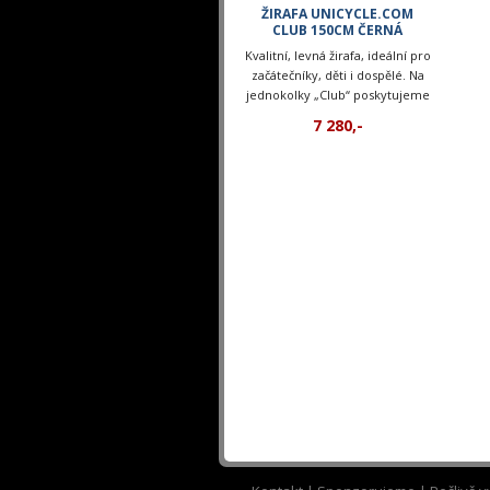
ŽIRAFA UNICYCLE.COM
CLUB 150CM ČERNÁ
Kvalitní, levná žirafa, ideální pro
začátečníky, děti i dospělé. Na
jednokolky „Club“ poskytujeme
slevu klubům a školám.
7 280,-