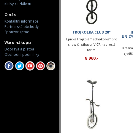
Kluby a události
O nás
Kontaktní informace
Partnerské obchody
Sponzorujeme
TROJKOLKA CLUB 20"
J
UNICY
Epická trojkolá "jednokolka" pro
Vše o nákupu
show či zábavu. V ČR naprostá
Krásná
Doprava a platba
rarita.
největ
Obchodní podmínky
8 960,-