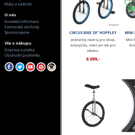
Kluby a události
O nás
Kontaktní informace
Partnerské obchody
Sponzorujeme
CIRCUS BIKE 20" HOPPLEY
MINI
Jedinečný nástroj pro show,
Mini 
Vše o nákupu
krasojízdu, nebo jen tak pro
dosp
Doprava a platba
zábavu.
Obchodní podmínky
6 099,-