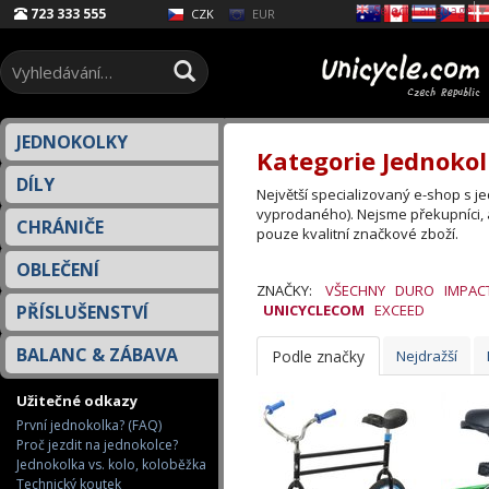
Select Language
▼
723 333 555
EUR
CZK
JEDNOKOLKY
Kategorie Jednokol
DÍLY
Největší specializovaný e-shop s 
vyprodaného). Nejsme překupníci, 
CHRÁNIČE
pouze kvalitní značkové zboží.
OBLEČENÍ
ZNAČKY:
VŠECHNY
DURO
IMPAC
PŘÍSLUŠENSTVÍ
UNICYCLECOM
EXCEED
BALANC & ZÁBAVA
Podle značky
Nejdražší
Užitečné odkazy
První jednokolka? (FAQ)
Proč jezdit na jednokolce?
Jednokolka vs. kolo, koloběžka
Technický koutek