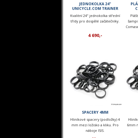
JEDNOKOLKA 24"
PLÁ
UNICYCLE.COM TRAINER
C
Kvalitní 24" jednokolka střední
Pláš
třídy pro dospělé začátečníky.
šampi
Comase
4 690,-
SPACERY 4MM
Hliníkové spacery (podložky) 4
Hliní
mm mezi ložisko a kliku. Pro
6mm me
náboje ISIS.