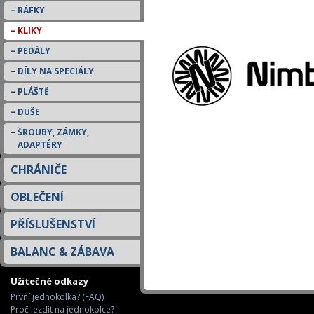
RÁFKY
KLIKY
PEDÁLY
DÍLY NA SPECIÁLY
PLÁŠTĚ
DUŠE
ŠROUBY, ZÁMKY,
ADAPTÉRY
CHRÁNIČE
OBLEČENÍ
PŘÍSLUŠENSTVÍ
BALANC & ZÁBAVA
Užitečné odkazy
První jednokolka? (FAQ)
Proč jezdit na jednokolce?