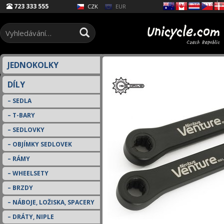
Select Language
▼
723 333 555
EUR
CZK
JEDNOKOLKY
DÍLY
SEDLA
T-BARY
SEDLOVKY
OBJÍMKY SEDLOVEK
RÁMY
WHEELSETY
BRZDY
NÁBOJE, LOŽISKA, SPACERY
DRÁTY, NIPLE