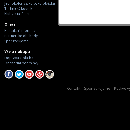
Jednokolka vs. kolo, koloběžka
Technický koutek
Kluby a události
O nás
Kontaktní informace
Partnerské obchody
Sponzorujeme
Vše o nákupu
Doprava a platba
Obchodní podmínky
Kontakt
|
Sponzorujeme
| Pečlivě v