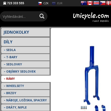
Select Language
▼
723 333 555
EUR
CZK
JEDNOKOLKY
DÍLY
SEDLA
T-BARY
SEDLOVKY
OBJÍMKY SEDLOVEK
RÁMY
WHEELSETY
BRZDY
NÁBOJE, LOŽISKA, SPACERY
DRÁTY, NIPLE