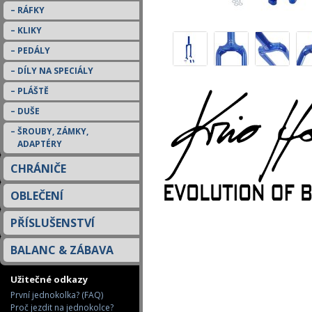
RÁFKY
KLIKY
PEDÁLY
DÍLY NA SPECIÁLY
PLÁŠTĚ
DUŠE
ŠROUBY, ZÁMKY,
ADAPTÉRY
CHRÁNIČE
OBLEČENÍ
PŘÍSLUŠENSTVÍ
BALANC & ZÁBAVA
Užitečné odkazy
První jednokolka? (FAQ)
Proč jezdit na jednokolce?