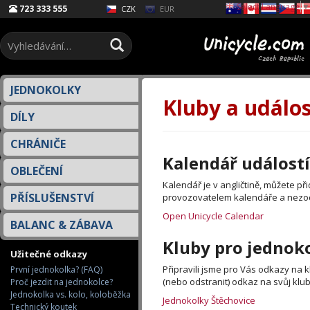
Select Language
▼
723 333 555
EUR
CZK
JEDNOKOLKY
Kluby a událos
DÍLY
CHRÁNIČE
Kalendář událostí
OBLEČENÍ
Kalendář je v angličtině, můžete př
PŘÍSLUŠENSTVÍ
provozovatelem kalendáře a nezodp
Open Unicycle Calendar
BALANC & ZÁBAVA
Kluby pro jednok
Užitečné odkazy
Připravili jsme pro Vás odkazy na 
První jednokolka? (FAQ)
(nebo odstranit) odkaz na svůj klu
Proč jezdit na jednokolce?
Jednokolka vs. kolo, koloběžka
Jednokolky Štěchovice
Technický koutek