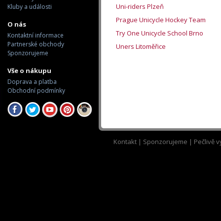
Uni-riders Plzeň
Kluby a události
Prague Unicycle Hockey Team
O nás
Try One Unicycle School Brno
Kontaktní informace
Partnerské obchody
Uners Litoměřice
Sponzorujeme
Vše o nákupu
Doprava a platba
Obchodní podmínky
Kontakt
|
Sponzorujeme
| Pečlivě v