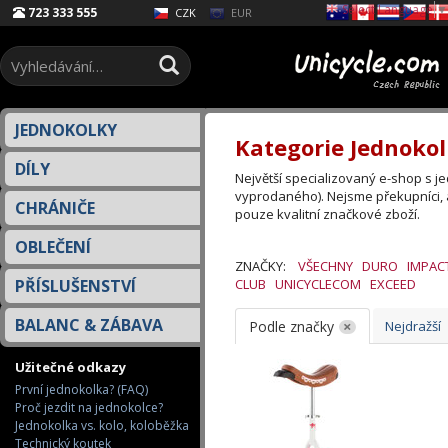
Select Language
▼
723 333 555
EUR
CZK
JEDNOKOLKY
Kategorie Jednokol
DÍLY
Největší specializovaný e-shop s 
vyprodaného). Nejsme překupníci, 
CHRÁNIČE
pouze kvalitní značkové zboží.
OBLEČENÍ
ZNAČKY:
VŠECHNY
DURO
IMPAC
PŘÍSLUŠENSTVÍ
CLUB
UNICYCLECOM
EXCEED
BALANC & ZÁBAVA
Podle značky
Nejdražší
Užitečné odkazy
První jednokolka? (FAQ)
Proč jezdit na jednokolce?
Jednokolka vs. kolo, koloběžka
Technický koutek