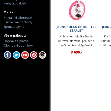
Kluby a události
O nás
Kontaktní informace
Partnerské obchody
Sponzorujeme
JEDNOKOLKA 16" KETTLER
JEDNO
STARLET
Vše o nákupu
Krásná jednokolka Starlet
Krás
Doprava a platba
(Růžové ptáčátko) pro děti a
(Punťa) 
Obchodní podmínky
začátečníky od špičkové
špičkov
německé firmy Kettler.
3 690,-