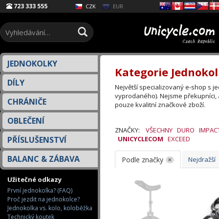
Select Language
▼
723 333 555
EUR
CZK
JEDNOKOLKY
Kategorie Jednokol
DÍLY
Největší specializovaný e-shop s 
vyprodaného). Nejsme překupníci, 
CHRÁNIČE
pouze kvalitní značkové zboží.
OBLEČENÍ
ZNAČKY:
VŠECHNY
DURO
IMPAC
PŘÍSLUŠENSTVÍ
UNICYCLECOM
EXCEED
BALANC & ZÁBAVA
Podle značky
Nejdražší
Užitečné odkazy
První jednokolka? (FAQ)
Proč jezdit na jednokolce?
Jednokolka vs. kolo, koloběžka
Technický koutek