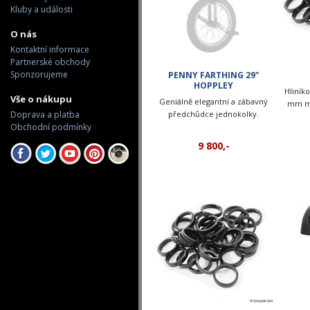
Kluby a události
O nás
Kontaktní informace
Partnerské obchody
Sponzorujeme
PENNY FARTHING 29"
HOPPLEY
Hliník
Vše o nákupu
Geniálně elegantní a zábavný
mm mez
Doprava a platba
předchůdce jednokolky.
Obchodní podmínky
9 800,-