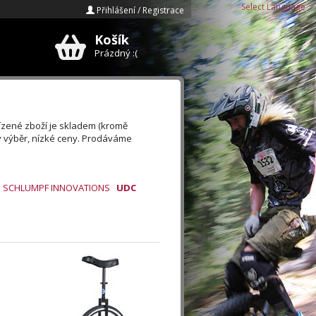
Select Language
▼
Přihlášení / Registrace
Košík
E-mail
Prázdný :(
Heslo
Zapomenuté heslo?
ízené zboží je skladem (kromě
ý výběr, nízké ceny. Prodáváme
Registrace »
SCHLUMPF INNOVATIONS
UDC