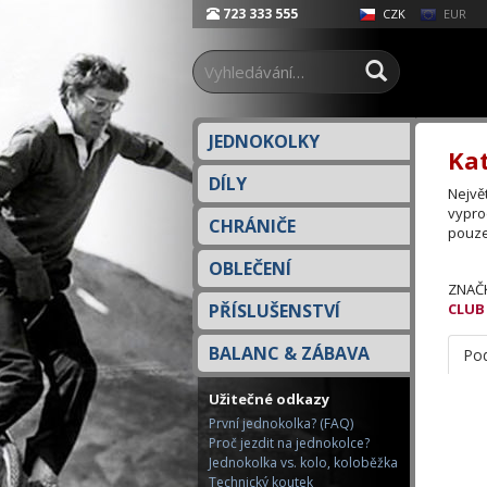
723 333 555
EUR
CZK
JEDNOKOLKY
Kat
DÍLY
Nejvě
vypro
CHRÁNIČE
pouze
OBLEČENÍ
ZNAČ
PŘÍSLUŠENSTVÍ
CLUB
BALANC & ZÁBAVA
Pod
Užitečné odkazy
První jednokolka? (FAQ)
Proč jezdit na jednokolce?
Jednokolka vs. kolo, koloběžka
Technický koutek