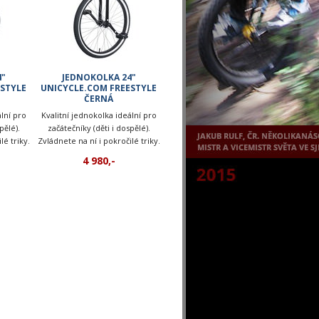
4"
JEDNOKOLKA 24"
STYLE
UNICYCLE.COM FREESTYLE
ČERNÁ
lní pro
Kvalitní jednokolka ideální pro
pělé).
začátečníky (děti i dospělé).
lé triky.
Zvládnete na ní i pokročilé triky.
4 980,-