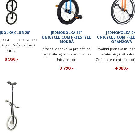
JKOLKA CLUB 20"
JEDNOKOLKA 16"
JEDNOKOLKA 2
UNICYCLE.COM FREESTYLE
UNICYCLE.COM FREE
ojkolá "jednokolka" pro
MODRÁ
ORANŽOVÁ
 zábavu. V ČR naprostá
Krásná jednokolka pro děti od
Kvalitní jednokolka ideá
rarita.
největšího výrobce jednokolek
začátečníky (děti i dos
8 960,-
Unicycle.com
Zvládnete na ní i pokroči
3 790,-
4 980,-