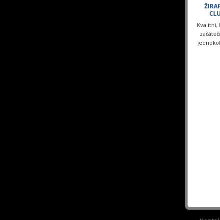
ŽIRA
CL
Kvalitní,
začátečn
jednokol
slev