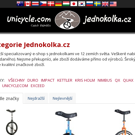
egorie Jednokolka.cz
tší specializovaný e-shop s jednokolkami ve 12 zemích světa. Veškeré nab
daného). Nejsme překupníci, ale zboží dodáváme přímo od výrobců. Širok
 kvalitní značkové zboží.
KY:
VŠECHNY
DURO
IMPACT
KETTLER
KRIS HOLM
NIMBUS
QX
QUAX
UNICYCLECOM
EXCEED
le značky
Nejdražší
Nejlevnější