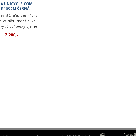
FA UNICYCLE.COM
UB 150CM ČERNÁ
 levná žirafa, ideální pro
íky, děti i dospělé. Na
ky „Club“ poskytujeme
u klubům a školám.
7 280,-