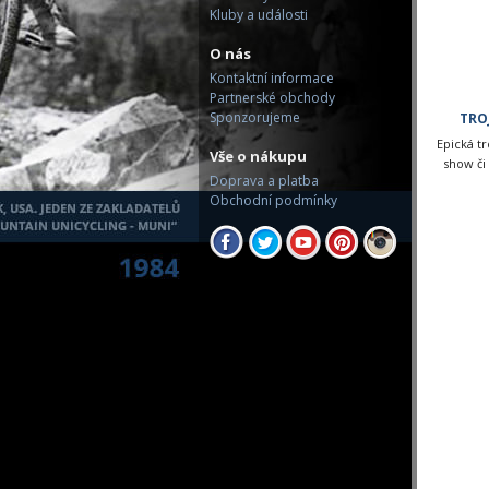
Kluby a události
O nás
Kontaktní informace
Partnerské obchody
Sponzorujeme
TRO
Epická tr
Vše o nákupu
show či
Doprava a platba
Obchodní podmínky