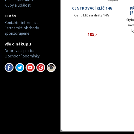
Kluby a události
CENTROVACÍ KLÍČ 14G
PŘ
J
Centrklíč na dráty 14G.
O nás
Styl
Kontaktní informace
liso
Partnerské obchody
b
Sponzorujeme
105,-
Vše o nákupu
Doprava a platba
Obchodní podmínky