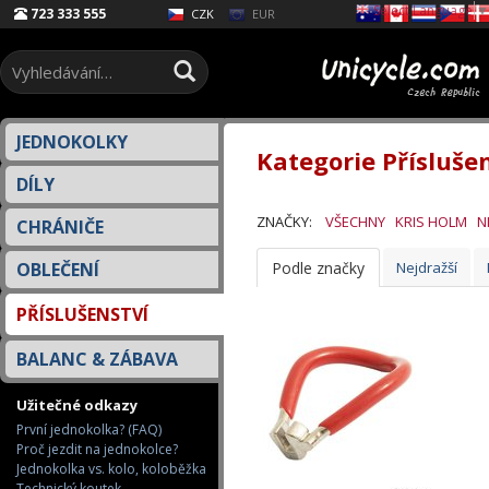
Select Language
▼
723 333 555
EUR
CZK
JEDNOKOLKY
Kategorie Přísluše
DÍLY
ZNAČKY:
VŠECHNY
KRIS HOLM
N
CHRÁNIČE
OBLEČENÍ
Podle značky
Nejdražší
PŘÍSLUŠENSTVÍ
BALANC & ZÁBAVA
Užitečné odkazy
První jednokolka? (FAQ)
Proč jezdit na jednokolce?
Jednokolka vs. kolo, koloběžka
Technický koutek