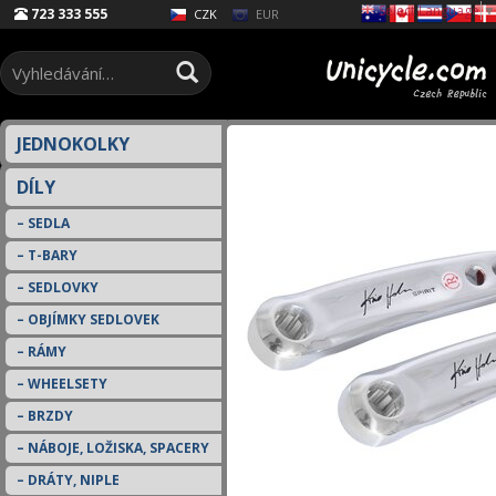
Select Language
▼
723 333 555
EUR
CZK
JEDNOKOLKY
DÍLY
SEDLA
T-BARY
SEDLOVKY
OBJÍMKY SEDLOVEK
RÁMY
WHEELSETY
BRZDY
NÁBOJE, LOŽISKA, SPACERY
DRÁTY, NIPLE