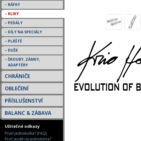
RÁFKY
KLIKY
PEDÁLY
DÍLY NA SPECIÁLY
PLÁŠTĚ
DUŠE
ŠROUBY, ZÁMKY,
ADAPTÉRY
CHRÁNIČE
OBLEČENÍ
PŘÍSLUŠENSTVÍ
BALANC & ZÁBAVA
Užitečné odkazy
První jednokolka? (FAQ)
Proč jezdit na jednokolce?