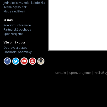
Jednokolka vs. kolo, koloběžka
Technický koutek
Kluby a události
O nás
Kontaktní informace
Partnerské obchody
Sponzorujeme
Vše o nákupu
Doprava a platba
Obchodní podmínky
Kontakt
|
Sponzorujeme
| Pečlivě v