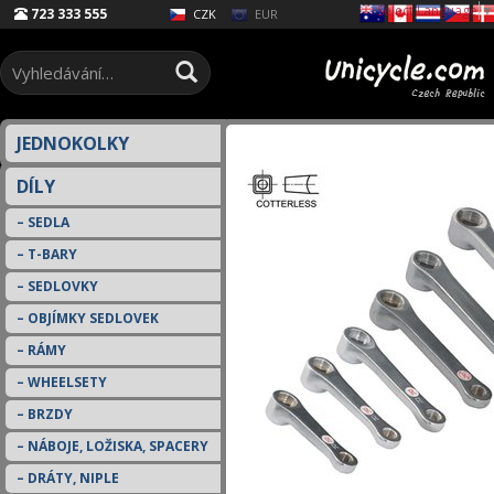
Select Language
▼
723 333 555
EUR
CZK
JEDNOKOLKY
DÍLY
SEDLA
T-BARY
SEDLOVKY
OBJÍMKY SEDLOVEK
RÁMY
WHEELSETY
BRZDY
NÁBOJE, LOŽISKA, SPACERY
DRÁTY, NIPLE