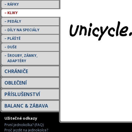
RÁFKY
KLIKY
PEDÁLY
DÍLY NA SPECIÁLY
PLÁŠTĚ
DUŠE
ŠROUBY, ZÁMKY,
ADAPTÉRY
CHRÁNIČE
OBLEČENÍ
PŘÍSLUŠENSTVÍ
BALANC & ZÁBAVA
Užitečné odkazy
První jednokolka? (FAQ)
Proč jezdit na jednokolce?