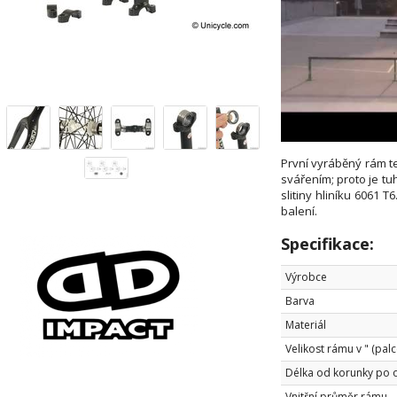
První vyráběný rám t
svářením; proto je tu
slitiny hliníku 6061 
balení.
Specifikace:
Výrobce
Barva
Materiál
Velikost rámu v " (palc
Délka od korunky po 
Vnitřní průměr rámu