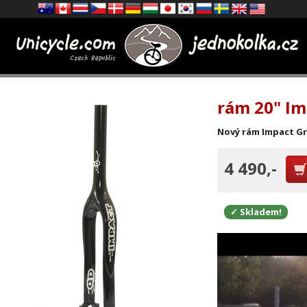
rám 20" Im
Nový rám Impact Gr
4 490,-
✓ Skladem!