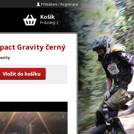
Přihlášení / Registrace
Košík
E-mail
Prázdný :(
Heslo
pact Gravity černý
Zapomenuté heslo?
avity.
Registrace »