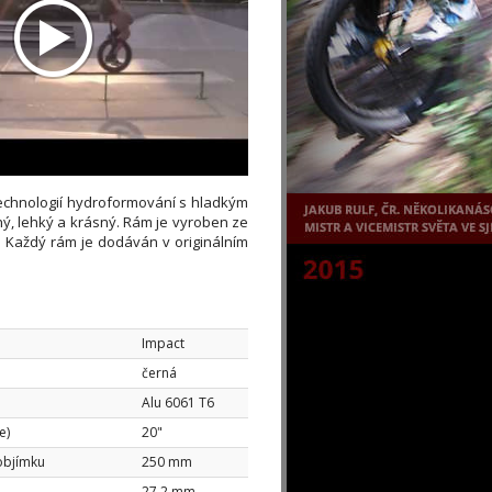
echnologií hydroformování s hladkým
hý, lehký a krásný. Rám je vyroben ze
T6. Každý rám je dodáván v originálním
Impact
černá
Alu 6061 T6
e)
20"
objímku
250 mm
27.2 mm