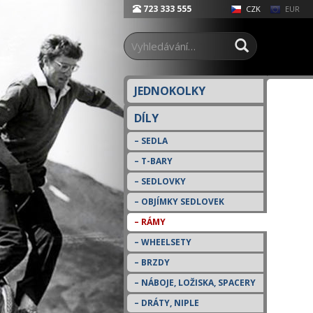
723 333 555
EUR
CZK
JEDNOKOLKY
DÍLY
SEDLA
T-BARY
SEDLOVKY
OBJÍMKY SEDLOVEK
RÁMY
WHEELSETY
BRZDY
NÁBOJE, LOŽISKA, SPACERY
DRÁTY, NIPLE