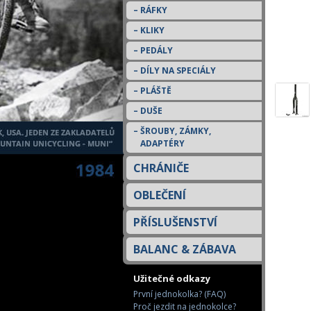
RÁFKY
KLIKY
PEDÁLY
DÍLY NA SPECIÁLY
PLÁŠTĚ
DUŠE
ŠROUBY, ZÁMKY,
ADAPTÉRY
CHRÁNIČE
OBLEČENÍ
PŘÍSLUŠENSTVÍ
BALANC & ZÁBAVA
Užitečné odkazy
První jednokolka? (FAQ)
Proč jezdit na jednokolce?