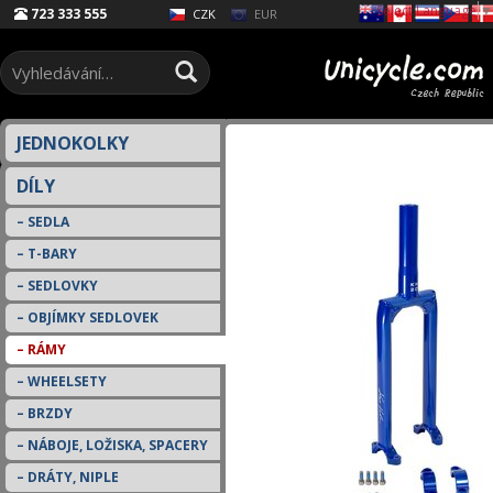
Select Language
▼
723 333 555
EUR
CZK
JEDNOKOLKY
DÍLY
SEDLA
T-BARY
SEDLOVKY
OBJÍMKY SEDLOVEK
RÁMY
WHEELSETY
BRZDY
NÁBOJE, LOŽISKA, SPACERY
DRÁTY, NIPLE