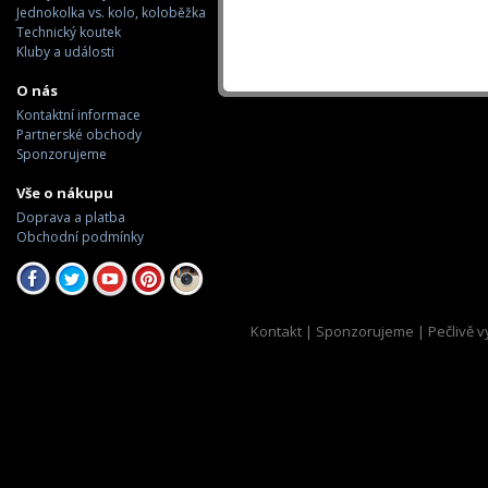
Jednokolka vs. kolo, koloběžka
Technický koutek
Kluby a události
O nás
Kontaktní informace
Partnerské obchody
Sponzorujeme
Vše o nákupu
Doprava a platba
Obchodní podmínky
Kontakt
|
Sponzorujeme
| Pečlivě v