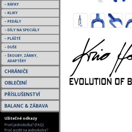
RÁFKY
KLIKY
PEDÁLY
DÍLY NA SPECIÁLY
PLÁŠTĚ
DUŠE
ŠROUBY, ZÁMKY,
ADAPTÉRY
CHRÁNIČE
OBLEČENÍ
PŘÍSLUŠENSTVÍ
BALANC & ZÁBAVA
Užitečné odkazy
První jednokolka? (FAQ)
Proč jezdit na jednokolce?