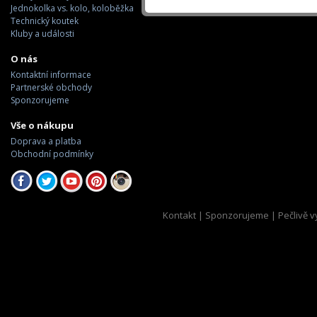
Jednokolka vs. kolo, koloběžka
Technický koutek
Kluby a události
O nás
Kontaktní informace
Partnerské obchody
Sponzorujeme
Vše o nákupu
Doprava a platba
Obchodní podmínky
Kontakt
|
Sponzorujeme
| Pečlivě v