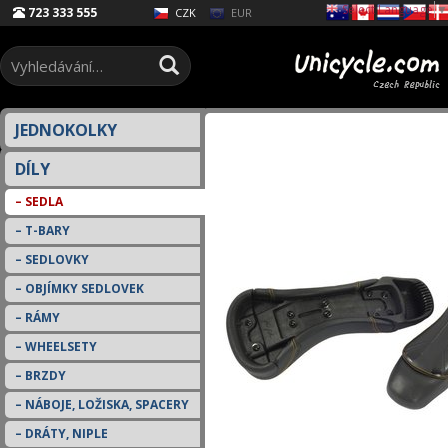
Select Language
▼
723 333 555
EUR
CZK
JEDNOKOLKY
DÍLY
SEDLA
T-BARY
SEDLOVKY
OBJÍMKY SEDLOVEK
RÁMY
WHEELSETY
BRZDY
NÁBOJE, LOŽISKA, SPACERY
DRÁTY, NIPLE