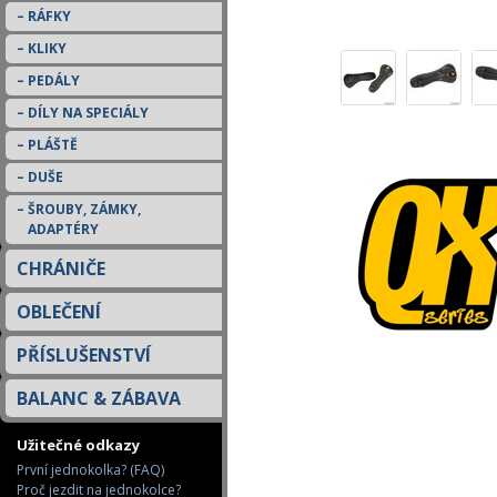
RÁFKY
KLIKY
PEDÁLY
DÍLY NA SPECIÁLY
PLÁŠTĚ
DUŠE
ŠROUBY, ZÁMKY,
ADAPTÉRY
CHRÁNIČE
OBLEČENÍ
PŘÍSLUŠENSTVÍ
BALANC & ZÁBAVA
Užitečné odkazy
První jednokolka? (FAQ)
Proč jezdit na jednokolce?