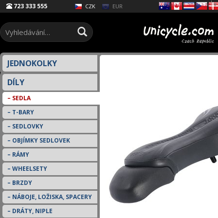
Select Language
▼
723 333 555
EUR
CZK
JEDNOKOLKY
DÍLY
SEDLA
T-BARY
SEDLOVKY
OBJÍMKY SEDLOVEK
RÁMY
WHEELSETY
BRZDY
NÁBOJE, LOŽISKA, SPACERY
DRÁTY, NIPLE