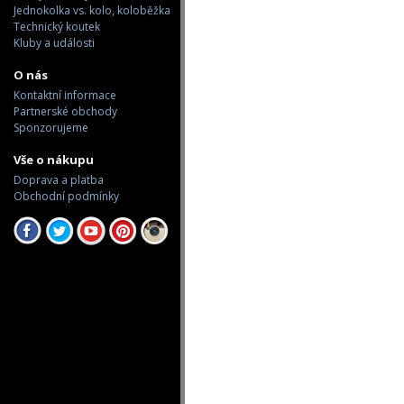
Jednokolka vs. kolo, koloběžka
Technický koutek
Kluby a události
O nás
Kontaktní informace
Partnerské obchody
Sponzorujeme
Vše o nákupu
Doprava a platba
Obchodní podmínky