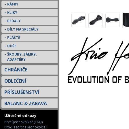
RÁFKY
KLIKY
PEDÁLY
DÍLY NA SPECIÁLY
PLÁŠTĚ
DUŠE
ŠROUBY, ZÁMKY,
ADAPTÉRY
CHRÁNIČE
OBLEČENÍ
PŘÍSLUŠENSTVÍ
BALANC & ZÁBAVA
Užitečné odkazy
První jednokolka? (FAQ)
Proč jezdit na jednokolce?