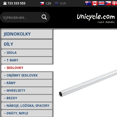
Select Language
▼
723 333 555
EUR
CZK
JEDNOKOLKY
DÍLY
SEDLA
T-BARY
SEDLOVKY
OBJÍMKY SEDLOVEK
RÁMY
WHEELSETY
BRZDY
NÁBOJE, LOŽISKA, SPACERY
DRÁTY, NIPLE