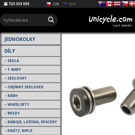
Select Language
▼
723 333 555
EUR
CZK
JEDNOKOLKY
DÍLY
SEDLA
T-BARY
SEDLOVKY
OBJÍMKY SEDLOVEK
RÁMY
WHEELSETY
BRZDY
NÁBOJE, LOŽISKA, SPACERY
DRÁTY, NIPLE