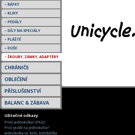
RÁFKY
KLIKY
PEDÁLY
DÍLY NA SPECIÁLY
PLÁŠTĚ
DUŠE
ŠROUBY, ZÁMKY, ADAPTÉRY
CHRÁNIČE
OBLEČENÍ
PŘÍSLUŠENSTVÍ
BALANC & ZÁBAVA
Užitečné odkazy
První jednokolka? (FAQ)
Proč jezdit na jednokolce?
Jednokolka vs. kolo, koloběžka