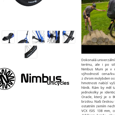
Dokonalá univerzální
terénu, ale i po sil
Nimbus Muni je v n
výhodností cena/kv
z chrom molybden oce
hmotnosti nabízí vyš
hliník. Rám by měl t
jednokolky je ident
Oracle, který je o 
brzdou. Naši českou 
ostatním zemím necha
VCX ISIS 138 mm, co