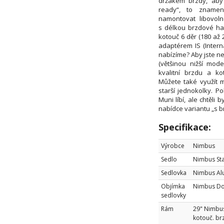
držákem brzdy, aby
ready“, to zname
namontovat libovol
s délkou brzdové had
kotouč 6 děr (180 až
adaptérem IS (Intern
nabízíme? Aby jste n
(většinou nižší mod
kvalitní brzdu a ko
Můžete také využít 
starší jednokolky. 
Muni líbí, ale chtěli b
nabídce variantu „s b
Specifikace:
Výrobce
Nimbus
Sedlo
Nimbus St
Sedlovka
Nimbus Alu
Objímka
Nimbus Dou
sedlovky
Rám
29" Nimbus
kotouč. br