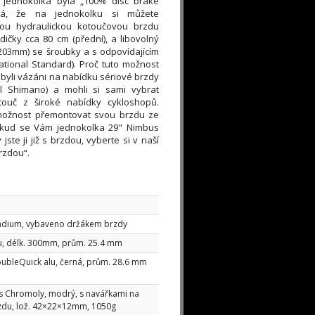
 jednokolka byla „100% disc brake
ná, že na jednokolku si můžete
nou hydraulickou kotoučovou brzdu
ičky cca 80 cm (přední), a libovolný
 203mm) se šroubky a s odpovídajícím
ational Standard). Proč tuto možnost
ebyli vázáni na nabídku sériové brzdy
el Shimano) a mohli si sami vybrat
touč z široké nabídky cykloshopů.
možnost přemontovat svou brzdu ze
Pokud se Vám jednokolka 29" Nimbus
y jste ji již s brzdou, vyberte si v naší
rzdou“.
adium, vybaveno držákem brzdy
, délk. 300mm, prům. 25.4 mm
bleQuick alu, černá, prům. 28.6 mm
 Chromoly, modrý, s navářkami na
zdu, lož. 42×22×12mm, 1050g