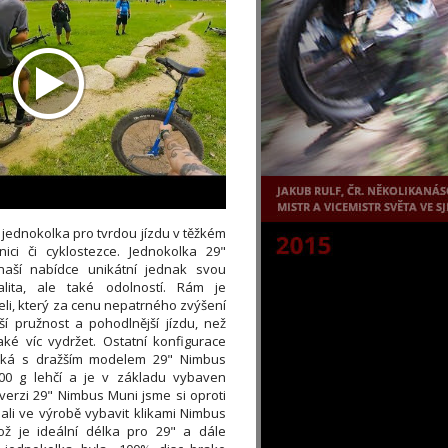
 jednokolka pro tvrdou jízdu v těžkém
nici či cyklostezce. Jednokolka 29"
aší nabídce unikátní jednak svou
alita, ale také odolností. Rám je
li, který za cenu nepatrného zvýšení
ší pružnost a pohodlnější jízdu, než
aké víc vydržet. Ostatní konfigurace
ická s dražším modelem 29" Nimbus
800 g lehčí a je v základu vybaven
verzi 29" Nimbus Muni jsme si oproti
li ve výrobě vybavit klikami Nimbus
ž je ideální délka pro 29" a dále