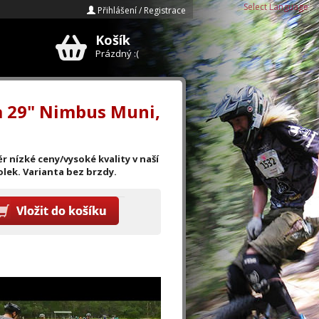
Select Language
▼
Přihlášení / Registrace
Košík
E-mail
Prázdný :(
Heslo
a 29" Nimbus Muni,
Zapomenuté heslo?
Registrace »
 nízké ceny/vysoké kvality v naší
lek. Varianta bez brzdy.