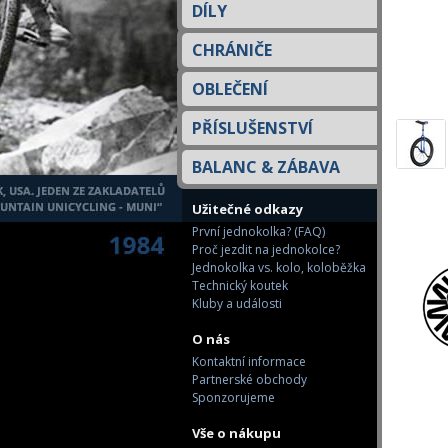
DÍLY
CHRÁNIČE
OBLEČENÍ
PŘÍSLUŠENSTVÍ
BALANC & ZÁBAVA
Užitečné odkazy
První jednokolka? (FAQ)
Proč jezdit na jednokolce?
Jednokolka vs. kolo, koloběžka
Technický koutek
Kluby a události
O nás
Kontaktní informace
Partnerské obchody
Sponzorujeme
Vše o nákupu