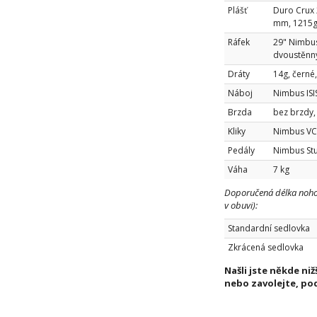
Plášť
Duro Crux 
mm, 1215
Ráfek
29" Nimbus
dvoustěnný
Dráty
14g, černé,
Náboj
Nimbus ISI
Brzda
bez brzdy,
Kliky
Nimbus VCX
Pedály
Nimbus Stu
Váha
7 kg
Doporučená délka noho
v obuvi):
Standardní sedlovka
Zkrácená sedlovka
Našli jste někde ni
nebo zavolejte, po