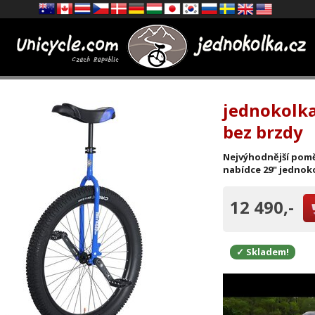
jednokolk
bez brzdy
Nejvýhodnější poměr
nabídce 29" jednoko
12 490,-
✓ Skladem!