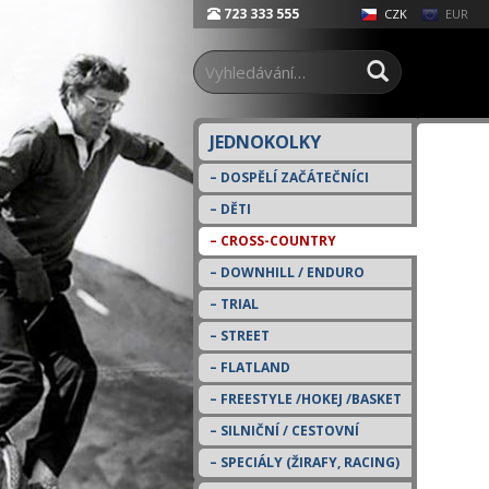
723 333 555
EUR
CZK
JEDNOKOLKY
DOSPĚLÍ ZAČÁTEČNÍCI
DĚTI
CROSS-COUNTRY
DOWNHILL / ENDURO
TRIAL
STREET
FLATLAND
FREESTYLE /HOKEJ /BASKET
SILNIČNÍ / CESTOVNÍ
SPECIÁLY (ŽIRAFY, RACING)