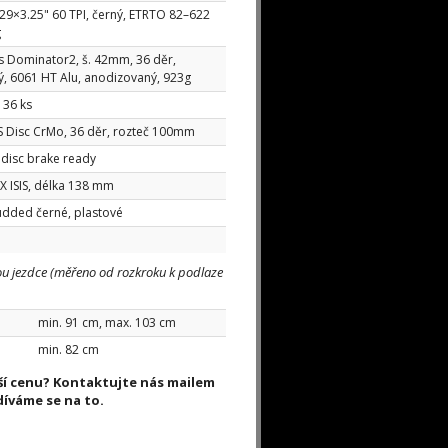
29×3.25" 60 TPI, černý, ETRTO 82–622
g
 Dominator2, š. 42mm, 36 děr,
, 6061 HT Alu, anodizovaný, 923g
 36 ks
S Disc CrMo, 36 děr, rozteč 100mm
 disc brake ready
 ISIS, délka 138 mm
dded černé, plastové
u jezdce (měřeno od rozkroku k podlaze
min. 91 cm, max. 103 cm
min. 82 cm
žší cenu? Kontaktujte nás mailem
díváme se na to.