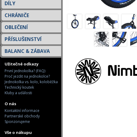
DÍLY
CHRÁNIČE
OBLEČENÍ
PŘÍSLUŠENSTVÍ
BALANC & ZÁBAVA
Užitečné odkazy
První jednokolka? (FAQ)
Proč jezdit na jednokolce?
Jednokolka vs. kolo, koloběžka
Technický koutek
Kluby a události
O nás
Kontaktní informace
Partnerské obchody
Sponzorujeme
Vše o nákupu