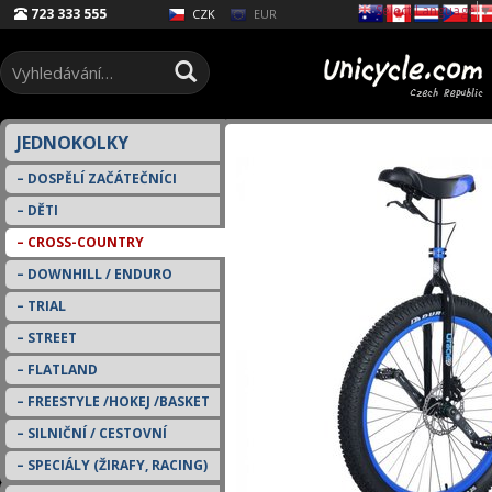
Select Language
▼
723 333 555
EUR
CZK
JEDNOKOLKY
DOSPĚLÍ ZAČÁTEČNÍCI
DĚTI
CROSS-COUNTRY
DOWNHILL / ENDURO
TRIAL
STREET
FLATLAND
FREESTYLE /HOKEJ /BASKET
SILNIČNÍ / CESTOVNÍ
SPECIÁLY (ŽIRAFY, RACING)