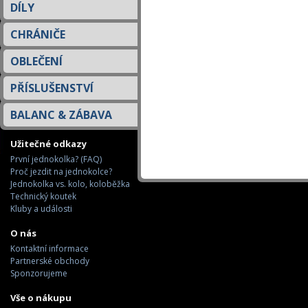
DÍLY
CHRÁNIČE
OBLEČENÍ
PŘÍSLUŠENSTVÍ
BALANC & ZÁBAVA
Užitečné odkazy
První jednokolka? (FAQ)
Proč jezdit na jednokolce?
Jednokolka vs. kolo, koloběžka
Technický koutek
Kluby a události
O nás
Kontaktní informace
Partnerské obchody
Sponzorujeme
Vše o nákupu