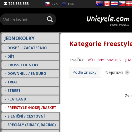
Select Language
▼
723 333 555
EUR
CZK
JEDNOKOLKY
Kategorie Freestyle
DOSPĚLÍ ZAČÁTEČNÍCI
DĚTI
ZNAČKY:
VŠECHNY
NIMBUS
QUA
CROSS-COUNTRY
Podle značky
Nejdražší
DOWNHILL / ENDURO
TRIAL
STREET
Zvo
FLATLAND
FREESTYLE /HOKEJ /BASKET
SILNIČNÍ / CESTOVNÍ
SPECIÁLY (ŽIRAFY, RACING)