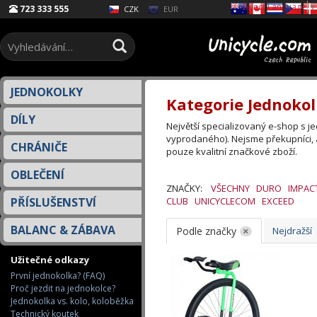
Select Language
▼
723 333 555
EUR
CZK
JEDNOKOLKY
Kategorie Jednokol
DÍLY
Největší specializovaný e-shop s 
vyprodaného). Nejsme překupníci, 
CHRÁNIČE
pouze kvalitní značkové zboží.
OBLEČENÍ
ZNAČKY:
VŠECHNY
DURO
IMPAC
PŘÍSLUŠENSTVÍ
CLUB
UNICYCLECOM
EXCEED
BALANC & ZÁBAVA
Podle značky
Nejdražší
Užitečné odkazy
První jednokolka? (FAQ)
Proč jezdit na jednokolce?
Jednokolka vs. kolo, koloběžka
Technický koutek