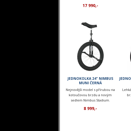
terénu.
17 990,-
JEDNOKOLKA 24" NIMBUS
JEDNO
MUNI ČERNÁ
Nejnovější model s přírubou na
Lehká
kotoučovou brzdu a novým
br
sedlem Nimbus Stadium.
8 999,-