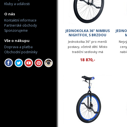
Kluby a události
O nás
Kontaktní informace
Partnerské obchody
Sponzorujeme
JEDNOKOLKA 36" NIMBUS
JEDNO
NIGHTFOX, S BRZDOU
M
Vše o nákupu
Jednokolka 36" pro menší
Nejvý
Doprava a platba
postavy, včetně dětí. Místo
ceny
Obchodní podmínky
tradiční sedlovky má
nabí
nastavitelné nohy rámu.
18 870,-