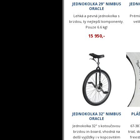
JEDNOKOLKA 29" NIMBUS
JEDN
ORACLE
Lehká a pevná jednokolka s
Prémi
brzdou, ty nejlepší komponenty.
veli
Pouze 6.6 kg!
15 950,-
JEDNOKOLKA 32" NIMBUS
PLÁ
ORACLE
Jednokolka 32" s kotoučovou
67-38
brzdou in-board, vhodná na
trial, s
delší vyjížďky i v kopcovitém
freest