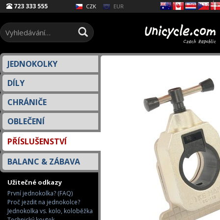
Select Language
▼
723 333 555
EUR
CZK
JEDNOKOLKY
DÍLY
CHRÁNIČE
OBLEČENÍ
PŘÍSLUŠENSTVÍ
BALANC & ZÁBAVA
Užitečné odkazy
První jednokolka? (FAQ)
Proč jezdit na jednokolce?
Jednokolka vs. kolo, koloběžka
Technický koutek