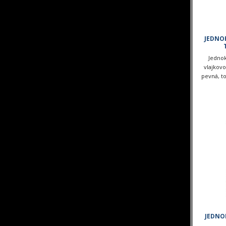
JEDNO
Jednok
vlajkovo
pevná, to
JEDNO