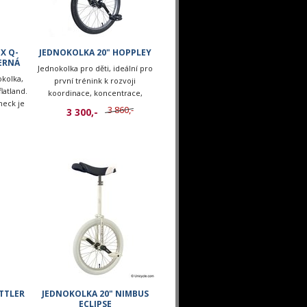
X Q-
JEDNOKOLKA 20" HOPPLEY
ERNÁ
Jednokolka pro děti, ideální pro
okolka,
první trénink k rozvoji
flatland.
koordinace, koncentrace,
neck je
rovnováhy a fyzické kondice.
3 860,-
3 300,-
stavy.
TTLER
JEDNOKOLKA 20" NIMBUS
ECLIPSE