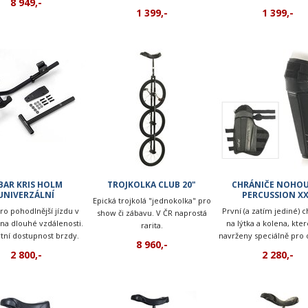
8 949,-
u dospělých (na párty, v
1 399,-
1 399,-
kempu...)
BAR KRIS HOLM
TROJKOLKA CLUB 20"
CHRÁNIČE NOHOU
UNIVERZÁLNÍ
PERCUSSION X
Epická trojkolá "jednokolka" pro
ro pohodlnější jízdu v
První (a zatím jediné) c
show či zábavu. V ČR naprostá
 na dlouhé vzdálenosti.
na lýtka a kolena, kter
rarita.
tní dostupnost brzdy.
navrženy speciálně pro
8 960,-
při jízdě na jednoko
2 800,-
2 280,-