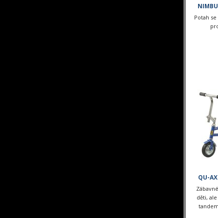
NIMBU
Potah se
pr
QU-AX
Zábavné
děti, al
tandem 
natolik 