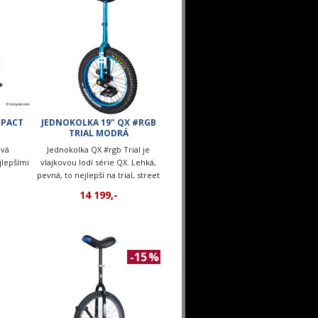
MPACT
JEDNOKOLKA 19" QX #RGB
TRIAL MODRÁ
ová
Jednokolka QX #rgb Trial je
jlepšími
vlajkovou lodí série QX. Lehká,
pevná, to nejlepší na trial, street
nebo flatland.
14 199,-
-15 %