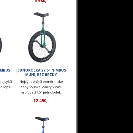
4 980,-
IMBUS
JEDNOKOLKA 27.5" NIMBUS
MUNI, BEZ BRZDY
Nejvyšší
Nejvýhodnější poměr nízké
nejlepší
ceny/vysoké kvality v naší
nabídce 27.5" jednokolek.
Varianta bez brzdy.
12 490,-