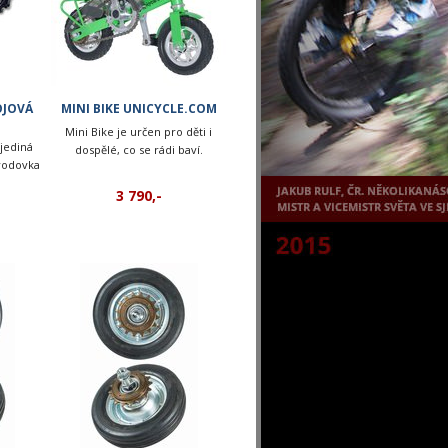
OJOVÁ
MINI BIKE UNICYCLE.COM
Mini Bike je určen pro děti i
jediná
dospělé, co se rádi baví.
vodovka
3 790,-