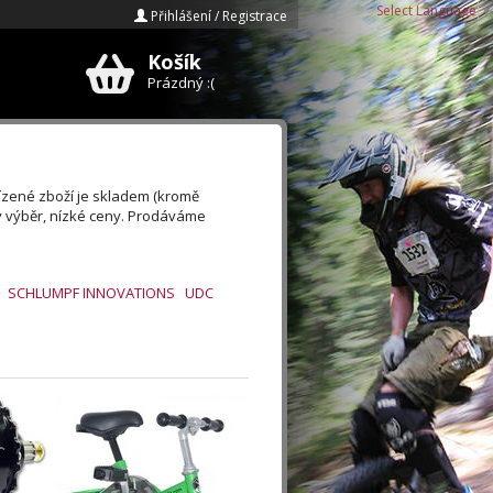
Select Language
▼
Přihlášení / Registrace
Košík
E-mail
Prázdný :(
Heslo
Zapomenuté heslo?
ízené zboží je skladem (kromě
ý výběr, nízké ceny. Prodáváme
Registrace »
SCHLUMPF INNOVATIONS
UDC