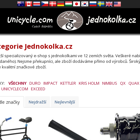
egorie Jednokolka.cz
tší specializovaný e-shop s jednokolkami ve 12 zemích světa. Veškeré nab
daného). Nejsme překupníci, ale zboží dodáváme přímo od výrobců. Širok
 kvalitní značkové zboží.
KY:
VŠECHNY
DURO
IMPACT
KETTLER
KRIS HOLM
NIMBUS
QX
QUAX
UNICYCLECOM
EXCEED
le značky
Nejdražší
Nejlevnější