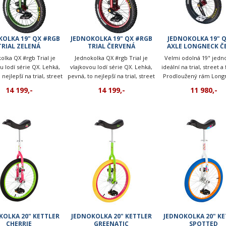
KOLKA 19" QX #RGB
JEDNOKOLKA 19" QX #RGB
JEDNOKOLKA 19" Q
TRIAL ZELENÁ
TRIAL ČERVENÁ
AXLE LONGNECK Č
olka QX #rgb Trial je
Jednokolka QX #rgb Trial je
Velmi odolná 19" jedn
u lodí série QX. Lehká,
vlajkovou lodí série QX. Lehká,
ideální na trial, street a 
 nejlepší na trial, street
pevná, to nejlepší na trial, street
Prodloužený rám Long
nebo flatland.
nebo flatland.
vhodný pro vysoké po
14 199,-
14 199,-
11 980,-
KOLKA 20" KETTLER
JEDNOKOLKA 20" KETTLER
JEDNOKOLKA 20" KE
CHERRIE
GREENATIC
SPOTTED