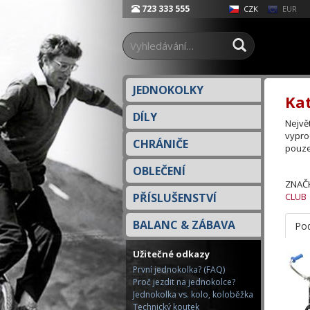
723 333 555
EUR
CZK
JEDNOKOLKY
Kat
DÍLY
Nejvě
vypro
CHRÁNIČE
pouze
OBLEČENÍ
ZNAČ
PŘÍSLUŠENSTVÍ
CLUB
BALANC & ZÁBAVA
Pod
Užitečné odkazy
První jednokolka? (FAQ)
Proč jezdit na jednokolce?
Jednokolka vs. kolo, koloběžka
Technický koutek