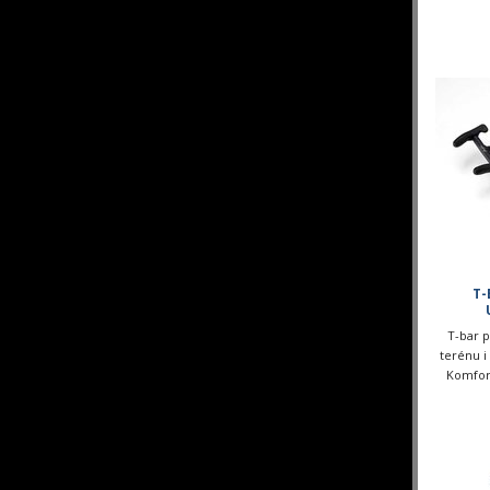
pro jízd
T-
T-bar p
terénu i
Komfor