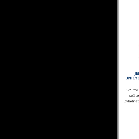
J
UNICY
Kvalitní
začáte
Zvládnete