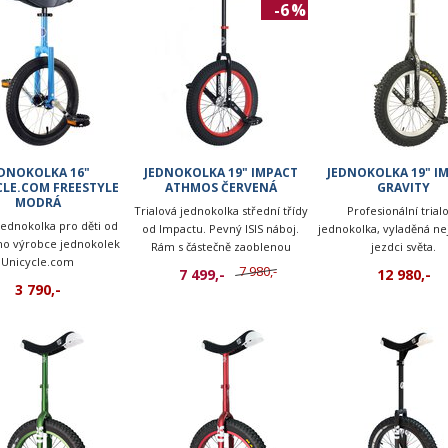
-6 %
EDNOKOLKA 16"
JEDNOKOLKA 19" IMPACT
JEDNOKOLKA 19" I
CLE.COM FREESTYLE
ATHMOS ČERVENÁ
GRAVITY
MODRÁ
Trialová jednokolka střední třídy
Profesionální trial
jednokolka pro děti od
od Impactu. Pevný ISIS náboj.
jednokolka, vyladěná ne
ího výrobce jednokolek
Rám s částečně zaoblenou
jezdci světa.
Unicycle.com
korunkou.
7 980,-
7 499,-
12 980,-
3 790,-