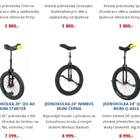
á jednokolka Cherrie
Krásná jednokolka Greenatic
Krásná jednokolka Sp
a) pro děti a začátečníky
(Kulihrášek) pro děti a
(Punťa) pro děti a začáte
čkové německé firmy
začátečníky od špičkové
špičkové německé firmy 
tler. K nakousnutí!
německé firmy Kettler. K
3 860,-
3 860,-
3 860,-
nakousnutí!
OKOLKA 20" QU-AX
JEDNOKOLKA 24" NIMBUS
JEDNOKOLKA 24" Q
UNI STARTER
MUNI ČERNÁ
MUNI Q-AXLE
í 20" jednokolka s ISIS
Nejnovější model s přírubou na
Velmi odolná 24" jedn
 Vhodná do terénu, na
kotoučovou brzdu a novým
vhodná především na
 flat, unihokej i trial.
sedlem Nimbus Stadium.
skoky (downhill, big st
asně nedostupné!
Možnost montáže hydr
7 399,-
8 999,-
8 990,-
ráfkové brzdy Magura