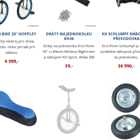
 BIKE 20" HOPPLEY
DRÁTY NA JEDNOKOLKU
KH SCHLUMPF NÁB
KH36
PŘEVODOVKA
čný nástroj pro show,
Dráty na jednokolku Kris Holm
Kris Holm Schlumpf je 
zdu, nebo jen tak pro
36" s ráfkem Nimbus Nightrider
vyráběná nábojová pře
zábavu.
a nábojem KH Spirit, délka 369
na jednokolku.
6 099,-
mm
39,-
36 990,-