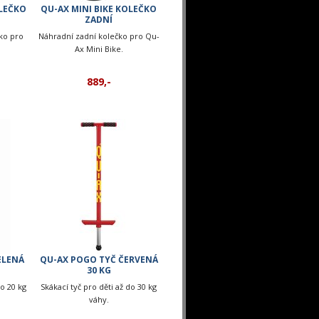
OLEČKO
QU-AX MINI BIKE KOLEČKO
ZADNÍ
ko pro
Náhradní zadní kolečko pro Qu-
Ax Mini Bike.
889,-
ELENÁ
QU-AX POGO TYČ ČERVENÁ
30 KG
do 20 kg
Skákací tyč pro děti až do 30 kg
váhy.