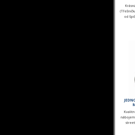
Krásn
(Třešničk
od špi
Ket
JEDN
M
Kvalitn
nábojem.
street,
Doč