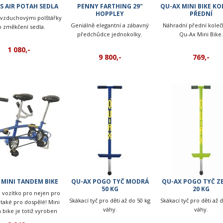
S AIR POTAH SEDLA
PENNY FARTHING 29"
QU-AX MINI BIKE K
HOPPLEY
PŘEDNÍ
 vzduchovými polštářky
Geniálně elegantní a zábavný
Náhradní přední koleč
o změkčení sedla.
předchůdce jednokolky.
Qu-Ax Mini Bike.
1 080,-
9 800,-
769,-
 MINI TANDEM BIKE
QU-AX POGO TYČ MODRÁ
QU-AX POGO TYČ Z
50 KG
20 KG
 vozítko pro nejen pro
Skákací tyč pro děti až do 50 kg
Skákací tyč pro děti až 
e také pro dospělé! Mini
váhy.
váhy.
bike je totiž vyroben
poctivě, že je vhodný i