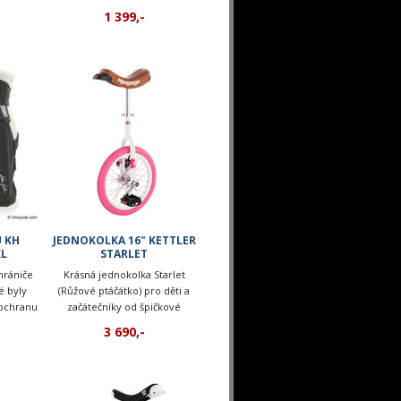
1 399,-
 KH
JEDNOKOLKA 16" KETTLER
XL
STARLET
hrániče
Krásná jednokolka Starlet
é byly
(Růžové ptáčátko) pro děti a
 ochranu
začátečníky od špičkové
lce.
německé firmy Kettler.
3 690,-