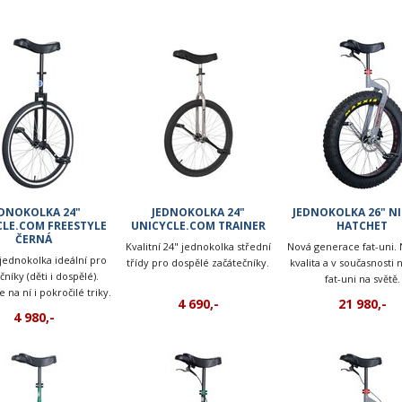
EDNOKOLKA 24"
JEDNOKOLKA 24"
JEDNOKOLKA 26" N
CLE.COM FREESTYLE
UNICYCLE.COM TRAINER
HATCHET
ČERNÁ
Kvalitní 24" jednokolka střední
Nová generace fat-uni. 
 jednokolka ideální pro
třídy pro dospělé začátečníky.
kvalita a v současnosti 
čníky (děti i dospělé).
fat-uni na světě.
 na ní i pokročilé triky.
4 690,-
21 980,-
4 980,-