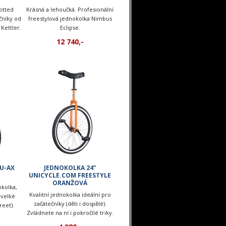
otted
Krásná a lehoučká. Profesionální
čníky od
freestylová jednokolka Nimbus
Kettler.
Eclipse.
12 740,-
U-AX
JEDNOKOLKA 24"
UNICYCLE.COM FREESTYLE
ORANŽOVÁ
okolka,
Kvalitní jednokolka ideální pro
 velké
začátečníky (děti i dospělé).
reet).
Zvládnete na ní i pokročilé triky.
aulické
 HS11.