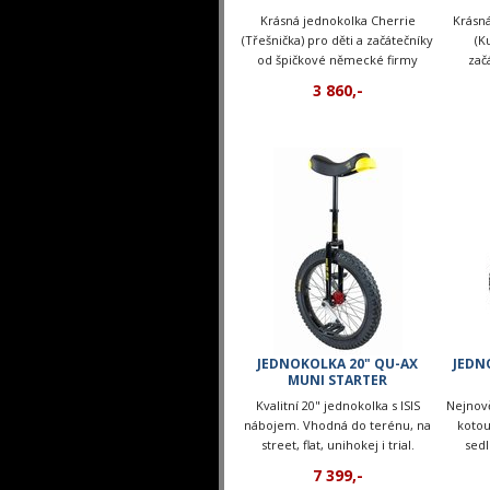
Krásná jednokolka Cherrie
Krásn
(Třešnička) pro děti a začátečníky
(K
od špičkové německé firmy
zač
Kettler. K nakousnutí!
něme
3 860,-
JEDNOKOLKA 20" QU-AX
JEDN
MUNI STARTER
Kvalitní 20" jednokolka s ISIS
Nejnově
nábojem. Vhodná do terénu, na
koto
street, flat, unihokej i trial.
sed
Dočasně nedostupné!
7 399,-