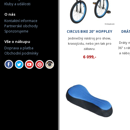
Kluby a události
O nás
Kontaktní informace
Partnerské obchody
Sponzorujeme
CIRCUS BIKE 20" HOPPLEY
DRÁ
Jedinečný nástroj pro show,
Vše o nákupu
Dráty 
krasojízdu, nebo jen tak pro
Doprava a platba
36" s r
zábavu.
Obchodní podmínky
a nábo
6 099,-