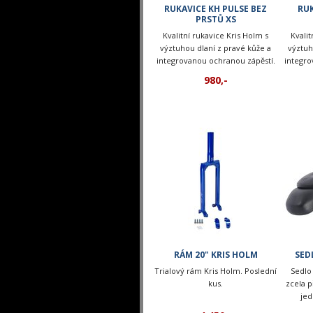
RUKAVICE KH PULSE BEZ
RUK
PRSTŮ XS
Kvalitní rukavice Kris Holm s
Kvalit
výztuhou dlaní z pravé kůže a
výztuh
integrovanou ochranou zápěstí.
integro
980,-
RÁM 20" KRIS HOLM
SED
Trialový rám Kris Holm. Poslední
Sedlo
kus.
zcela p
jed
u