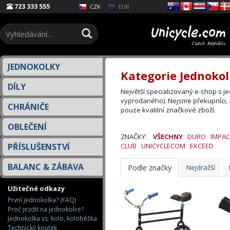
Select Language
▼
723 333 555
EUR
CZK
JEDNOKOLKY
Kategorie Jednokol
DÍLY
Největší specializovaný e-shop s 
vyprodaného). Nejsme překupníci, 
CHRÁNIČE
pouze kvalitní značkové zboží.
OBLEČENÍ
ZNAČKY:
VŠECHNY
DURO
IMPAC
PŘÍSLUŠENSTVÍ
CLUB
UNICYCLECOM
EXCEED
BALANC & ZÁBAVA
Podle značky
Nejdražší
Užitečné odkazy
První jednokolka? (FAQ)
Proč jezdit na jednokolce?
Jednokolka vs. kolo, koloběžka
Technický koutek