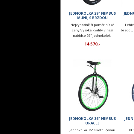
JEDNOKOLKA 29" NIMBUS
JEDN
MUNI, S BRZDOU
Nejvýhodnější poměr nízké
Lehká
ceny/vysoké kvality v naší
brzdou,
nabídce 29" jednokolek.
Varianta s brzdou.
14 570,-
JEDNOKOLKA 36" NIMBUS
JEDN
ORACLE
Jednokolka 36" s kotoučovou
KH2