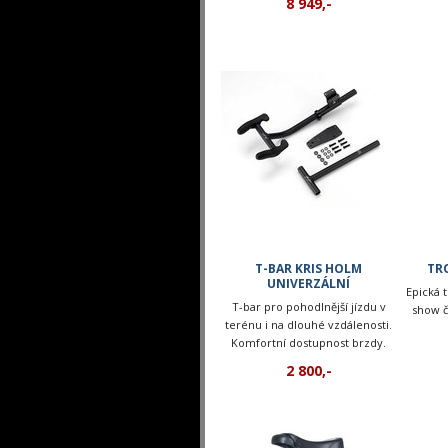
8 949,-
pro jízdu dospělých (na párty, v
kempu...)
T-BAR KRIS HOLM
TR
UNIVERZÁLNÍ
Epická 
T-bar pro pohodlnější jízdu v
show č
terénu i na dlouhé vzdálenosti.
Komfortní dostupnost brzdy.
2 800,-