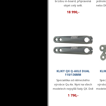
brzdou in-board, připravená
jednoko
objet celý svět.
nebo DH
ráf
18 990,-
KLIKY QX Q-AXLE DUAL
KLI
110/136MM
Specialitka od německého
Spec
výrobce Qu-Ax. Nyní na všech
výrobc
modelech nejvyšší řady QX. Dvě
modelec
pozice na pedály.
1 790,-