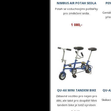
NIMBUS AIR POTAH SEDLA
PEN
Potah se vzduchovými polštářky
Geniál
pro změkčení sedla.
pře
1 080,-
QU-AX MINI TANDEM BIKE
QU-A
Zábavné vozítko pro nejen pro
Skákací
děti, ale také pro dospělé! Mini
tandem bike je totiž vyroben
natolik poctivě, že je vhodný i