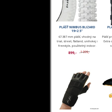
PLÁŠŤ NIMBUS BLIZARD
PL
19×2.5"
67-387 mm plášť, vhodný na
Plášť p
trial, street, flatland, unihokej i
Extra 
freestyle, použitelný indoor.
r
1 099,-
899,-