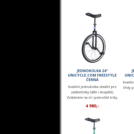
JEDNOKOLKA 24"
J
UNICYCLE.COM FREESTYLE
UNIC
ČERNÁ
Kvalitn
Kvalitní jednokolka ideální pro
třídy 
začátečníky (děti i dospělé).
Zvládnete na ní i pokročilé triky.
4 980,-