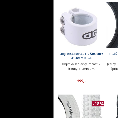
OBJÍMKA IMPACT 2 ŠROUBY
PLÁŠ
31.8MM BÍLÁ
Objímka sedlovky Impact, 2
Jediný 
šrouby, aluminium.
Špičk
199,-
-18 %