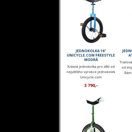
JEDNOKOLKA 16"
JEDN
UNICYCLE.COM FREESTYLE
A
MODRÁ
Trialová
Krásná jednokolka pro děti od
od Imp
největšího výrobce jednokolek
Rám 
Unicycle.com
3 790,-