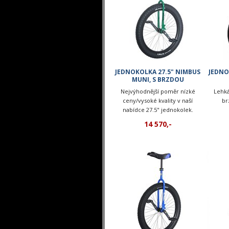
JEDNOKOLKA 27.5" NIMBUS
JEDNO
MUNI, S BRZDOU
Nejvýhodnější poměr nízké
Lehká
ceny/vysoké kvality v naší
br
nabídce 27.5" jednokolek.
Varianta s brzdou.
14 570,-